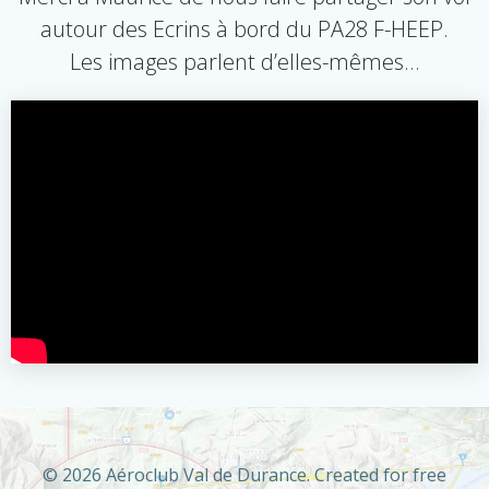
autour des Ecrins à bord du PA28 F-HEEP.
Les images parlent d’elles-mêmes…
© 2026 Aéroclub Val de Durance. Created for free