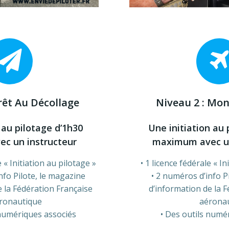
rêt Au Décollage
Niveau 2 : Mon
 au pilotage d’1h30
Une initiation au 
c un instructeur
maximum avec un
 « Initiation au pilotage »
1 licence fédérale « In
nfo Pilote, le magazine
2 numéros d’info P
e la Fédération Française
d’information de la 
ronautique
aérona
numériques associés
Des outils numé