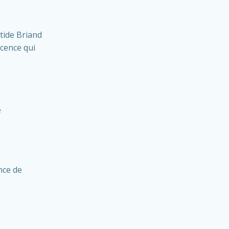
stide Briand
icence qui
e
ence de