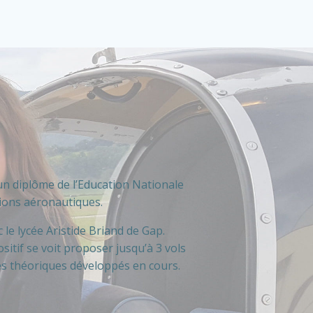
un diplôme de l’Education Nationale
tions aéronautiques.
 le lycée Aristide Briand de Gap.
sitif se voit proposer jusqu’à 3 vols
es théoriques développés en cours.