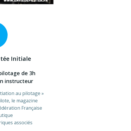
tée Initiale
pilotage de 3h
 instructeur
itiation au pilotage »
ilote, le magazine
Fédération Française
utique
riques associés