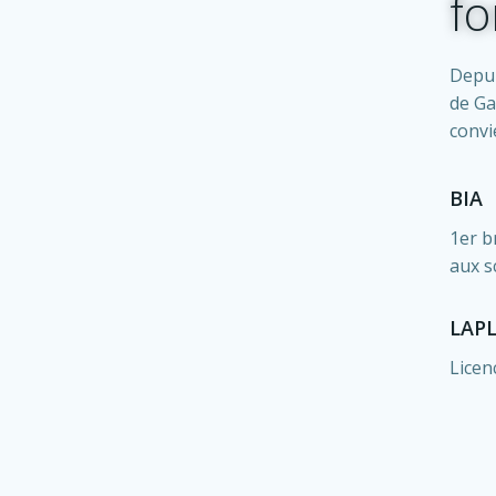
fo
Depui
de Ga
convi
BIA
1er b
aux s
LAP
Licen