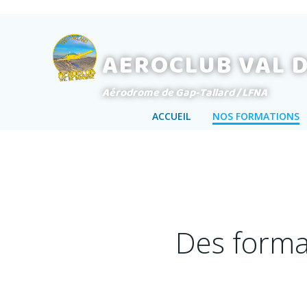
Aller
au
contenu
AEROCLUB VAL 
Aérodrome de Gap-Tallard / LFNA
ACCUEIL
NOS FORMATIONS
Des forma