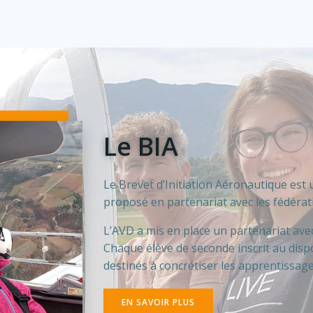
Le BIA
Le Brevet d’Initiation Aéronautique est 
proposé en partenariat avec les fédéra
L’AVD a mis en place un partenariat avec
Chaque élève de seconde inscrit au dispo
destinés à concrétiser les apprentissag
EN SAVOIR PLUS